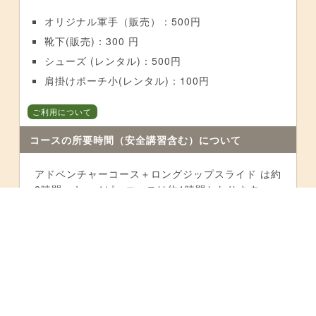
オリジナル軍手（販売）：500円
靴下(販売)：300 円
シューズ (レンタル)：500円
肩掛けポーチ小(レンタル)：100円
ご利用について
コースの所要時間（安全講習含む）について
アドベンチャーコース＋ロングジップスライド は約
2時間、キャノピーコースは約1時間となります。
ご利用について
お身体の不自由な方のご利用について
当施設では「自分の安全は自分で守る」ことが必要
です。ご自身で身体を支えられない場合はご利用に
なれません。