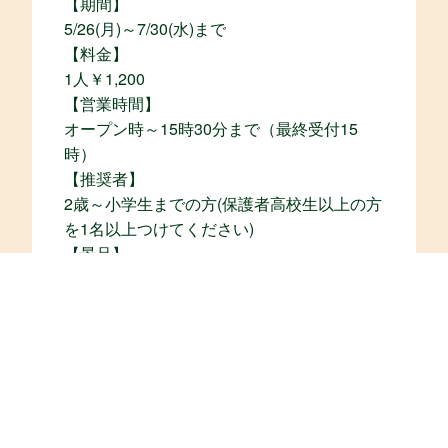
【期間】
5/26(月)～7/30(水)まで
【料金】
1人￥1,200
【営業時間】
オープン時～15時30分まで（最終受付15
時）
【推奨者】
2歳～小学生までの方(保護者高校生以上の方
を1名以上つけてください)
【景品】
ターザニアオリジナルシール
ビンゴカード
オリジナルネックストラップ
【注意事項】
パーク内は走らないようにしてください
パーク内にあるロープは超えないようにして
ください